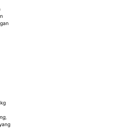
n
an
ngan
 kg
ing,
yang