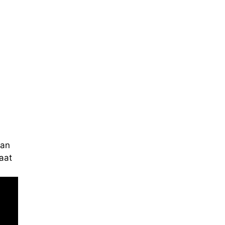
kan
aat