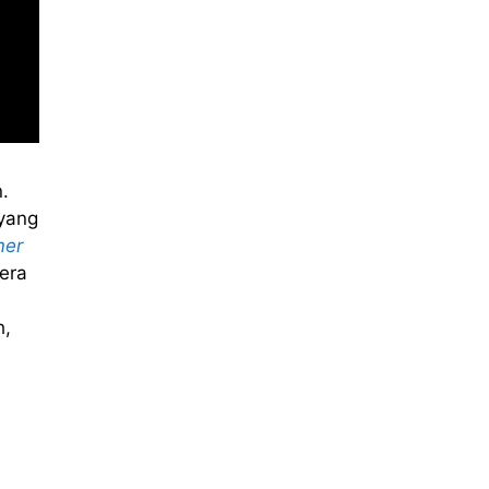
.
yang
mer
era
h,