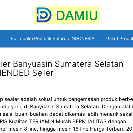
Portopolio Pembeli Seluruh INDONESIA
Paket Produ
er Banyuasin Sumatera Selatan
ENDED Seller
p sealer adalah solusi untuk pengemasan produk berb
anda yang di Banyuasin Sumatera Selatan. Dengan alat i
dan selai buah-buahan dapat dikemas lebih menarik sekal
RIS Kualitas TERJAMIN Murah BERKUALITAS dengan
line, mesin 8 line, hingga mesin 16 line Harga Terbaru 2