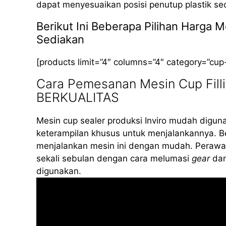
dapat menyesuaikan posisi penutup plastik se
Berikut Ini Beberapa Pilihan Harga 
Sediakan
[products limit=”4″ columns=”4″ category=”cup
Cara Pemesanan Mesin Cup Fill
BERKUALITAS
Mesin cup sealer produksi Inviro mudah diguna
keterampilan khusus untuk menjalankannya. B
menjalankan mesin ini dengan mudah. Perawat
sekali sebulan dengan cara melumasi
gear
dan
digunakan.