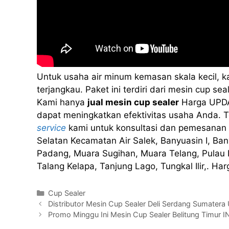
Untuk usaha air minum kemasan skala kecil, 
terjangkau. Paket ini terdiri dari mesin cup 
Kami hanya
jual mesin cup sealer
Harga UPDA
dapat meningkatkan efektivitas usaha Anda. Te
service
kami untuk konsultasi dan pemesanan 
Selatan Kecamatan Air Salek, Banyuasin I, Bany
Padang, Muara Sugihan, Muara Telang, Pulau
Talang Kelapa, Tanjung Lago, Tungkal Ilir,. H
Kategori
Cup Sealer
Distributor Mesin Cup Sealer Deli Serdang Sumate
Promo Minggu Ini Mesin Cup Sealer Belitung Timur 