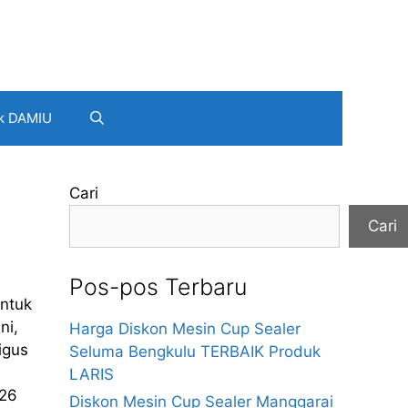
k DAMIU
Cari
Cari
Pos-pos Terbaru
entuk
ni,
Harga Diskon Mesin Cup Sealer
igus
Seluma Bengkulu TERBAIK Produk
LARIS
026
Diskon Mesin Cup Sealer Manggarai