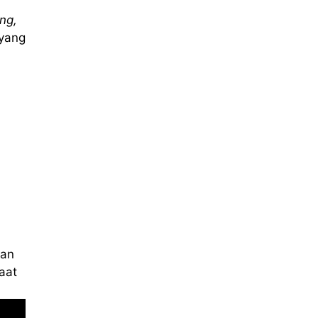
ing,
yang
kan
aat