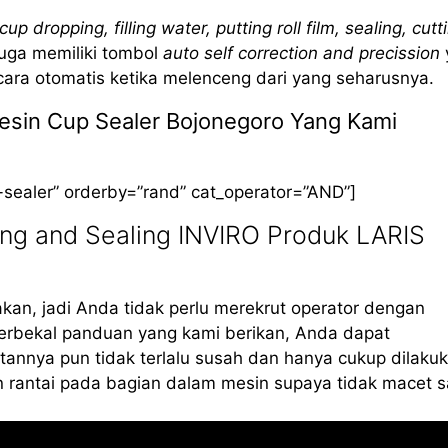
cup dropping, filling water, putting roll film, sealing, cutt
 juga memiliki tombol
auto self correction and precission
cara otomatis ketika melenceng dari yang seharusnya.
Mesin Cup Sealer Bojonegoro Yang Kami
-sealer” orderby=”rand” cat_operator=”AND”]
ng and Sealing INVIRO Produk LARIS
kan, jadi Anda tidak perlu merekrut operator dengan
erbekal panduan yang kami berikan, Anda dapat
annya pun tidak terlalu susah dan hanya cukup dilaku
 rantai pada bagian dalam mesin supaya tidak macet s