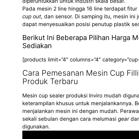
diperuntukkan untuk industri skala besar.
Pada mesin 2 line hingga 16 line terdapat fitur
cup out
, dan sensor. Di samping itu, mesin ini
dapat menyesuaikan posisi penutup plastik se
Berikut Ini Beberapa Pilihan Harga 
Sediakan
[products limit=”4″ columns=”4″ category=”cup
Cara Pemesanan Mesin Cup Filli
Produk Terbaru
Mesin cup sealer produksi Inviro mudah diguna
keterampilan khusus untuk menjalankannya. B
menjalankan mesin ini dengan mudah. Perawat
sekali sebulan dengan cara melumasi
gear
dan
digunakan.