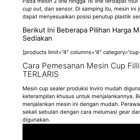
Pada mesin 2 line hingga 16 line terdapat fitur
cup out
, dan sensor. Di samping itu, mesin ini
dapat menyesuaikan posisi penutup plastik se
Berikut Ini Beberapa Pilihan Harga 
Sediakan
[products limit=”4″ columns=”4″ category=”cup
Cara Pemesanan Mesin Cup Fill
TERLARIS
Mesin cup sealer produksi Inviro mudah diguna
keterampilan khusus untuk menjalankannya. B
menjalankan mesin ini dengan mudah. Perawat
sekali sebulan dengan cara melumasi
gear
dan
digunakan.