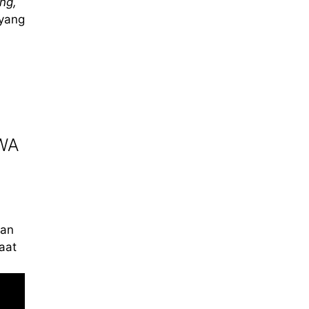
ing,
yang
EWA
kan
aat