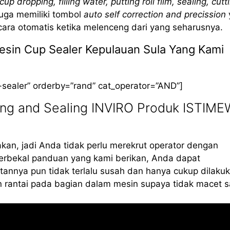
cup dropping, filling water, putting roll film, sealing, cutt
 juga memiliki tombol
auto self correction and precission
cara otomatis ketika melenceng dari yang seharusnya.
Mesin Cup Sealer Kepulauan Sula Yang Kami
-sealer” orderby=”rand” cat_operator=”AND”]
ing and Sealing INVIRO Produk ISTIM
kan, jadi Anda tidak perlu merekrut operator dengan
erbekal panduan yang kami berikan, Anda dapat
annya pun tidak terlalu susah dan hanya cukup dilaku
 rantai pada bagian dalam mesin supaya tidak macet s