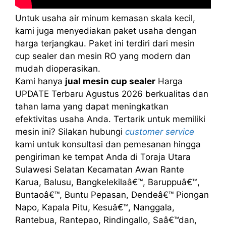
Untuk usaha air minum kemasan skala kecil,
kami juga menyediakan paket usaha dengan
harga terjangkau. Paket ini terdiri dari mesin
cup sealer dan mesin RO yang modern dan
mudah dioperasikan.
Kami hanya
jual mesin cup sealer
Harga
UPDATE Terbaru Agustus 2026 berkualitas dan
tahan lama yang dapat meningkatkan
efektivitas usaha Anda. Tertarik untuk memiliki
mesin ini? Silakan hubungi
customer service
kami untuk konsultasi dan pemesanan hingga
pengiriman ke tempat Anda di Toraja Utara
Sulawesi Selatan Kecamatan Awan Rante
Karua, Balusu, Bangkelekilaâ€™, Baruppuâ€™,
Buntaoâ€™, Buntu Pepasan, Dendeâ€™ Piongan
Napo, Kapala Pitu, Kesuâ€™, Nanggala,
Rantebua, Rantepao, Rindingallo, Saâ€™dan,