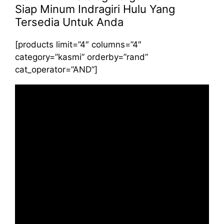
Siap Minum Indragiri Hulu Yang
Tersedia Untuk Anda
[products limit=”4″ columns=”4″
category=”kasmi” orderby=”rand”
cat_operator=”AND”]