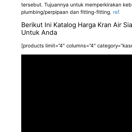
tersebut. Tujuannya untuk memperkirakan kebut
plumbing/perpipaan dan fitting-fitting.
ref.
Berikut Ini Katalog Harga Kran Air S
Untuk Anda
[products limit=”4″ columns=”4″ category=”ka