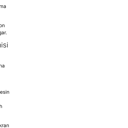
ama
ron
ar.
isi
na
esin
h
kran