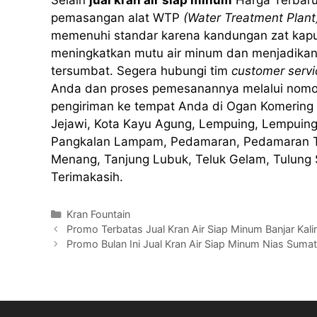
Selain
jual kran air siap minum
Harga Terbaru
pemasangan alat WTP
(Water Treatment Plant
memenuhi standar karena kandungan zat kapur at
meningkatkan mutu air minum dan menjadikan
tersumbat. Segera hubungi tim
customer servi
Anda dan proses pemesanannya melalui nomo
pengiriman ke tempat Anda di Ogan Komering I
Jejawi, Kota Kayu Agung, Lempuing, Lempuing
Pangkalan Lampam, Pedamaran, Pedamaran Ti
Menang, Tanjung Lubuk, Teluk Gelam, Tulung S
Terimakasih.
Kategori
Kran Fountain
Promo Terbatas Jual Kran Air Siap Minum Banjar Kal
Promo Bulan Ini Jual Kran Air Siap Minum Nias Sum