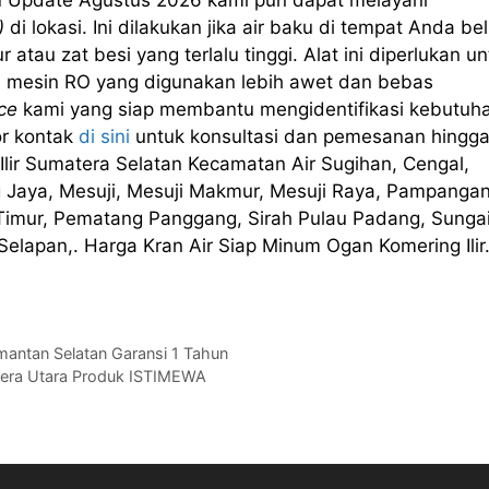
 Update Agustus 2026 kami pun dapat melayani
)
di lokasi. Ini dilakukan jika air baku di tempat Anda b
au zat besi yang terlalu tinggi. Alat ini diperlukan un
 mesin RO yang digunakan lebih awet dan bebas
ce
kami yang siap membantu mengidentifikasi kebutuh
r kontak
di sini
untuk konsultasi dan pemesanan hingg
lir Sumatera Selatan Kecamatan Air Sugihan, Cengal,
 Jaya, Mesuji, Mesuji Makmur, Mesuji Raya, Pampangan
mur, Pematang Panggang, Sirah Pulau Padang, Sunga
elapan,. Harga Kran Air Siap Minum Ogan Komering Ilir
imantan Selatan Garansi 1 Tahun
atera Utara Produk ISTIMEWA