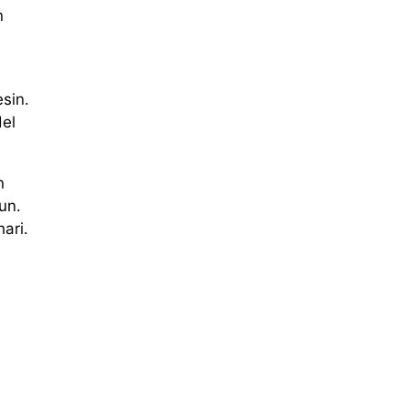
n
sin.
del
n
un.
ari.