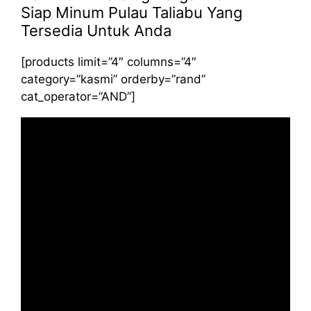
Siap Minum Pulau Taliabu Yang
Tersedia Untuk Anda
[products limit=”4″ columns=”4″
category=”kasmi” orderby=”rand”
cat_operator=”AND”]