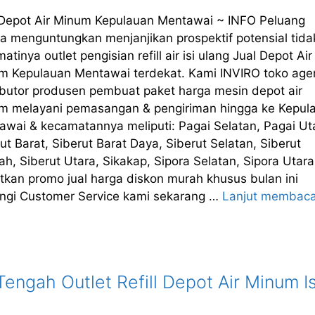
 Depot Air Minum Kepulauan Mentawai ~ INFO Peluang
a menguntungkan menjanjikan prospektif potensial tida
atinya outlet pengisian refill air isi ulang Jual Depot Air
m Kepulauan Mentawai terdekat. Kami INVIRO toko age
ributor produsen pembuat paket harga mesin depot air
m melayani pemasangan & pengiriman hingga ke Kepul
awai & kecamatannya meliputi: Pagai Selatan, Pagai Ut
ut Barat, Siberut Barat Daya, Siberut Selatan, Siberut
h, Siberut Utara, Sikakap, Sipora Selatan, Sipora Utara
tkan promo jual harga diskon murah khusus bulan ini
ngi Customer Service kami sekarang …
Lanjut membac
ngah Outlet Refill Depot Air Minum Is