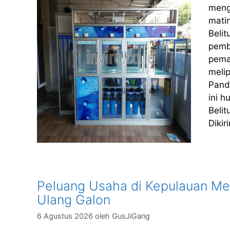
meng
matin
Belit
pemb
pema
melip
Pand
ini 
Beli
Diki
Peluang Usaha di Kepulauan Ment
Ulang Galon
6 Agustus 2026
oleh
GusJiGang