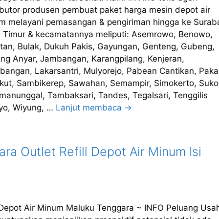
ributor produsen pembuat paket harga mesin depot air
m melayani pemasangan & pengiriman hingga ke Surab
 Timur & kecamatannya meliputi: Asemrowo, Benowo,
tan, Bulak, Dukuh Pakis, Gayungan, Genteng, Gubeng,
ng Anyar, Jambangan, Karangpilang, Kenjeran,
bangan, Lakarsantri, Mulyorejo, Pabean Cantikan, Pakal
kut, Sambikerep, Sawahan, Semampir, Simokerto, Sukol
manunggal, Tambaksari, Tandes, Tegalsari, Tenggilis
yo, Wiyung, …
Lanjut membaca →
a Outlet Refill Depot Air Minum Isi
 Depot Air Minum Maluku Tenggara ~ INFO Peluang Usa