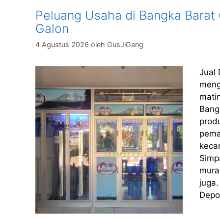
Peluang Usaha di Bangka Barat O
Galon
4 Agustus 2026
oleh
GusJiGang
Jual
meng
matin
Bangk
prod
pema
kecam
Simpa
mura
juga
Depo