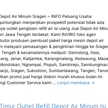
 Depot Air Minum Sragen ~ INFO Peluang Usaha
untungkan menjanjikan prospektif potensial tidak ada
ya outlet pengisian refill air isi ulang Jual Depot Air Mi
en Jawa Tengah terdekat. Kami INVIRO toko agen
ributor produsen pembuat paket harga mesin depot air
m melayani pemasangan & pengiriman hingga ke Srage
 Tengah & kecamatannya meliputi: Gemolong, Gesi,
ang, Jenar, Kalijambe, Karangmalang, Kedawung, Masa
, Mondokan, Ngrampal, Plupuh, Sambirejo, Sambungmac
harjo, Sragen, Sukodono, Sumberlawang, Tangen, Tanon
tkan promo jual harga diskon murah khusus bulan ini
ngi Customer Service kami …
Lanjut membaca →
imur Outlet Refill Depot Air Minum Isi