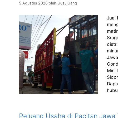
5 Agustus 2026
oleh
GusJiGang
Jual
meng
matin
Srag
dist
minu
Jawa
Gond
Miri
Sido
Dapa
hubu
Peluang Usaha di Pacitan Jawa T