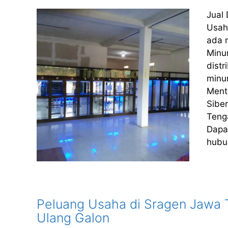
Jual
Usah
ada m
Minu
dist
minu
Ment
Siber
Tenga
Dapa
hubu
Peluang Usaha di Sragen Jawa Te
Ulang Galon