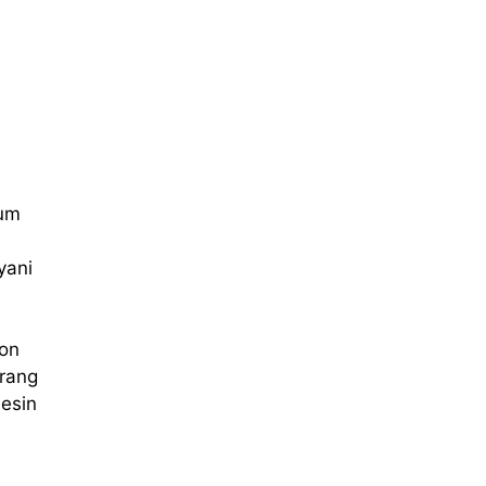
num
yani
kon
arang
esin