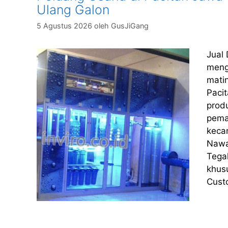
Ulang Galon
5 Agustus 2026
oleh
GusJiGang
Jual
meng
matin
Pacit
prod
pema
keca
Nawa
Tega
khus
Cust