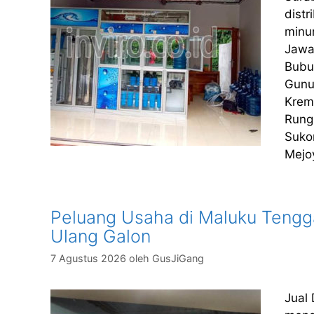
dist
minu
Jawa
Bubu
Gunu
Krem
Rung
Suko
Mejo
Peluang Usaha di Maluku Tenggar
Ulang Galon
7 Agustus 2026
oleh
GusJiGang
Jual