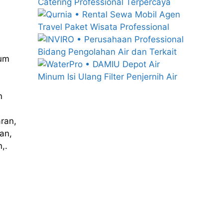
num
n
ran,
an,
,.