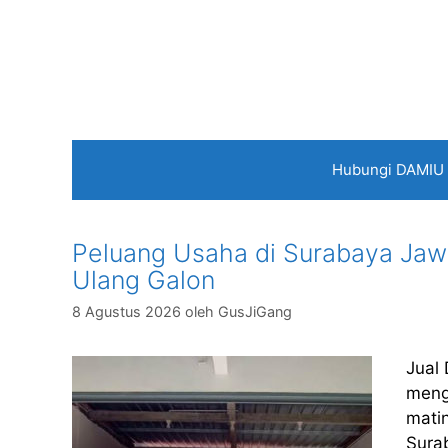
Langsung
ke
isi
Hubungi DAMIU
Peluang Usaha di Surabaya Jawa 
Ulang Galon
8 Agustus 2026
oleh
GusJiGang
Jual
meng
matin
Sura