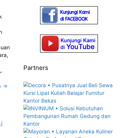
k
n
auan
ara,
Partners
,.
a →
i