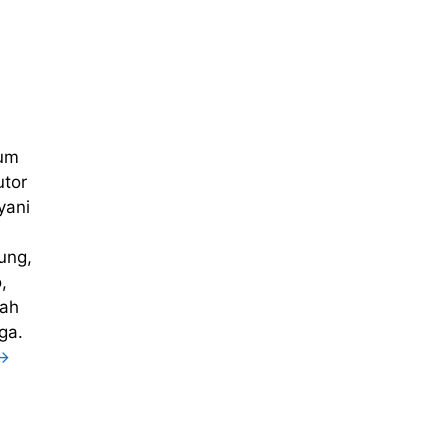
num
utor
yani
ung,
,
rah
ga.
 →