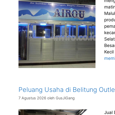
meng
matin
Malu
prod
pema
kecam
Selat
Besar
Keci
mem
Peluang Usaha di Belitung Outlet
7 Agustus 2026
oleh
GusJiGang
Jual