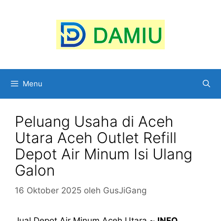
Langsung
ke
isi
Menu
Peluang Usaha di Aceh
Utara Aceh Outlet Refill
Depot Air Minum Isi Ulang
Galon
16 Oktober 2025
oleh
GusJiGang
Jual Depot Air Minum Aceh Utara ~
INFO