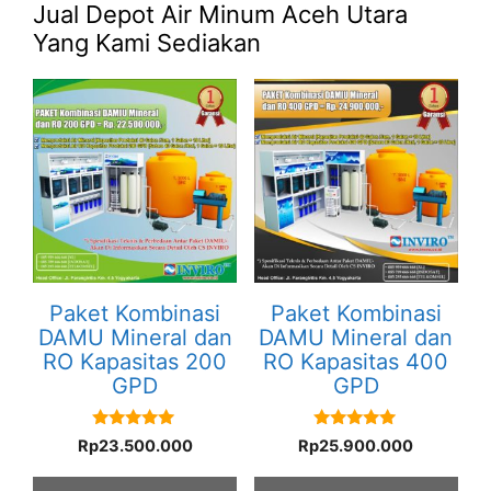
Jual Depot Air Minum Aceh Utara
Yang Kami Sediakan
Paket Kombinasi
Paket Kombinasi
DAMU Mineral dan
DAMU Mineral dan
RO Kapasitas 200
RO Kapasitas 400
GPD
GPD
5.00
5.00
Rp
23.500.000
Rp
25.900.000
out of 5
out of 5