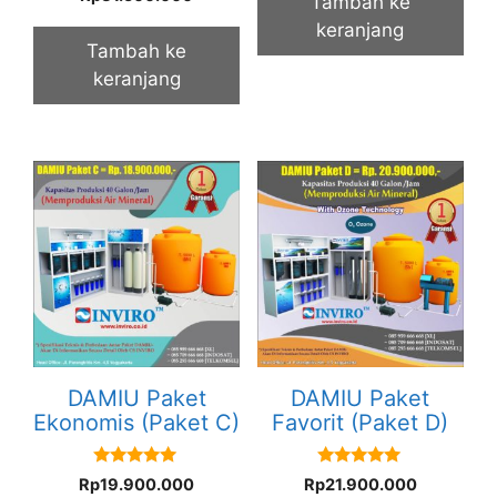
Tambah ke
out of 5
keranjang
Tambah ke
keranjang
DAMIU Paket
DAMIU Paket
Ekonomis (Paket C)
Favorit (Paket D)
5.00
5.00
Rp
19.900.000
Rp
21.900.000
out of 5
out of 5