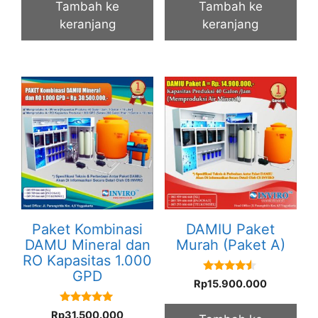
Tambah ke
Tambah ke
keranjang
keranjang
Paket Kombinasi
DAMIU Paket
DAMU Mineral dan
Murah (Paket A)
RO Kapasitas 1.000
GPD
4.33
Rp
15.900.000
out of 5
5.00
Rp
31.500.000