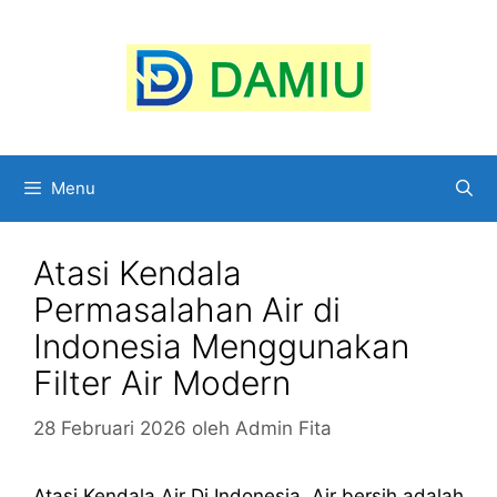
Langsung
ke
isi
Menu
Atasi Kendala
Permasalahan Air di
Indonesia Menggunakan
Filter Air Modern
28 Februari 2026
oleh
Admin Fita
Atasi Kendala Air Di Indonesia. Air bersih adalah