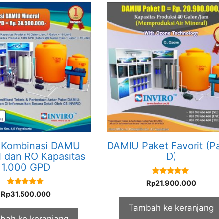
 Kombinasi DAMU
DAMIU Paket Favorit (P
l dan RO Kapasitas
D)
1.000 GPD
5.00
Rp
21.900.000
out of 5
5.00
Rp
31.500.000
out of 5
Tambah ke keranjang
bah ke keranjang