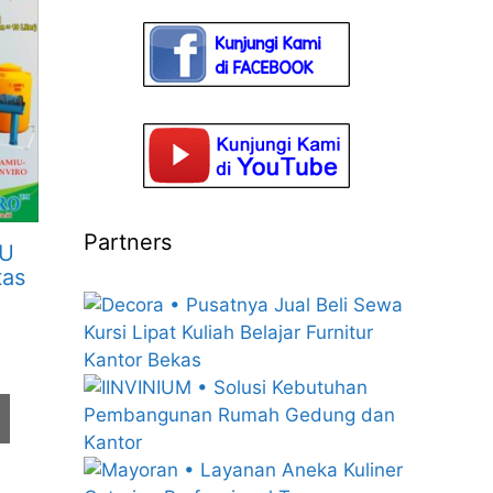
Partners
MU
tas