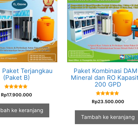
Paket Terjangkau
Paket Kombinasi DA
(Paket B)
Mineral dan RO Kapasi
200 GPD
5.00
Rp
17.900.000
out of 5
5.00
Rp
23.500.000
out of 5
bah ke keranjang
Tambah ke keranjang