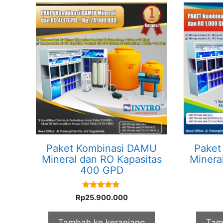
Paket Kombinasi DAMU
Paket
Mineral dan RO Kapasitas
Minera
400 GPD
5.00
Rp
25.900.000
out of 5
Tambah ke keranjang
Tam