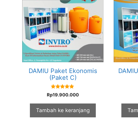
DAMIU Paket Ekonomis
DAMIU 
(Paket C)
5.00
Rp
19.900.000
out of 5
Tambah ke keranjang
Tam