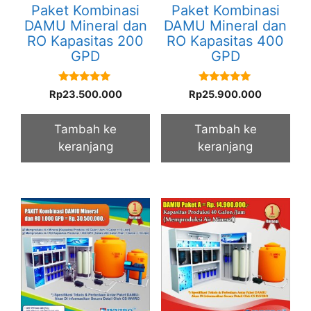
Paket Kombinasi
Paket Kombinasi
DAMU Mineral dan
DAMU Mineral dan
RO Kapasitas 200
RO Kapasitas 400
GPD
GPD
5.00
5.00
Rp
23.500.000
Rp
25.900.000
out of 5
out of 5
Tambah ke
Tambah ke
keranjang
keranjang