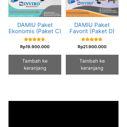
DAMIU Paket
DAMIU Paket
Ekonomis (Paket C)
Favorit (Paket D)
5.00
5.00
Rp
19.900.000
Rp
21.900.000
out of 5
out of 5
Tambah ke
Tambah ke
keranjang
keranjang