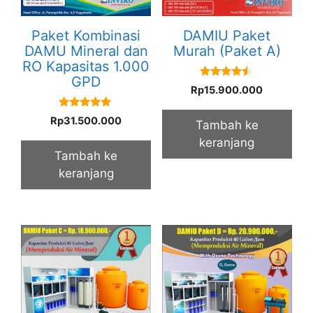
Paket Kombinasi
DAMIU Paket
DAMU Mineral dan
Murah (Paket A)
RO Kapasitas 1.000
GPD
4.33
Rp
15.900.000
out of 5
5.00
Rp
31.500.000
Tambah ke
out of 5
keranjang
Tambah ke
keranjang