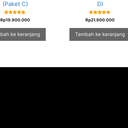
(Paket C)
D)
5.00
5.00
Rp
19.900.000
Rp
21.900.000
out of 5
out of 5
bah ke keranjang
Tambah ke keranjang