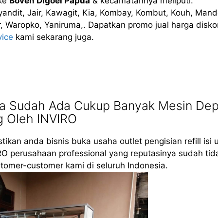
ke
Boven Digoel Papua
& kecamatannya meliputi:
iyandit, Jair, Kawagit, Kia, Kombay, Kombut, Kouh, Man
, Waropko, Yaniruma,. Dapatkan promo jual harga disko
vice
kami sekarang juga.
ua Sudah Ada Cukup Banyak Mesin Dep
g Oleh INVIRO
tikan anda bisnis buka usaha outlet pengisian refill isi 
RO perusahaan professional yang reputasinya sudah tid
tomer-customer kami di seluruh Indonesia.