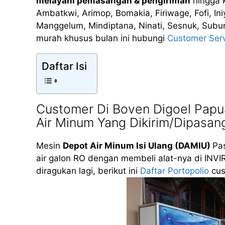
melayani pemasangan & pengiriman
hingga 
Ambatkwi, Arimop, Bomakia, Firiwage, Fofi, In
Manggelum, Mindiptana, Ninati, Sesnuk, Subur
murah khusus bulan ini hubungi
Customer Ser
Daftar Isi
Customer Di Boven Digoel Pap
Air Minum Yang Dikirim/Dipasan
Mesin
Depot Air Minum Isi Ulang (DAMIU)
Pas
air galon RO dengan membeli alat-nya di INVI
diragukan lagi, berikut ini
Daftar Portopolio
cus