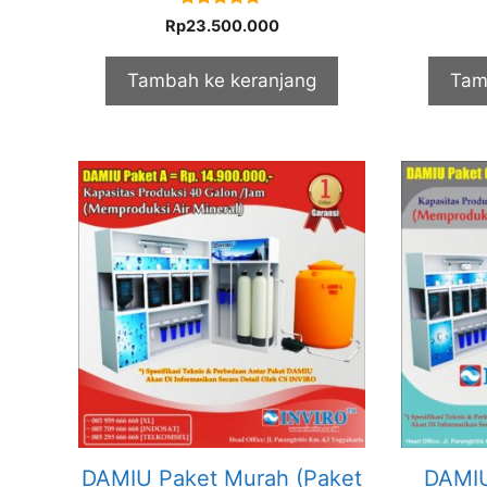
5.00
Rp
23.500.000
out of 5
Tambah ke keranjang
Tam
DAMIU Paket Murah (Paket
DAMIU