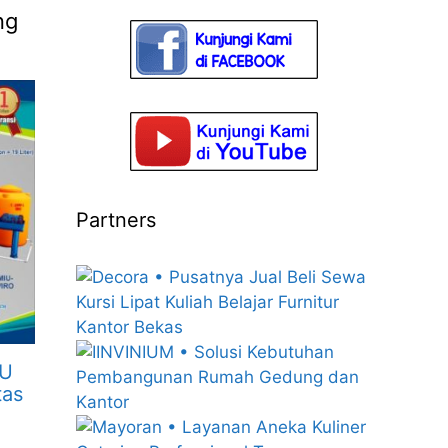
ng
Partners
MU
tas