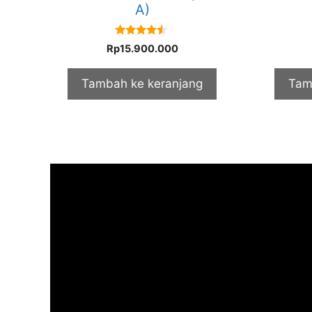
A)
4.33
Rp
15.900.000
out of 5
Tambah ke keranjang
Tam