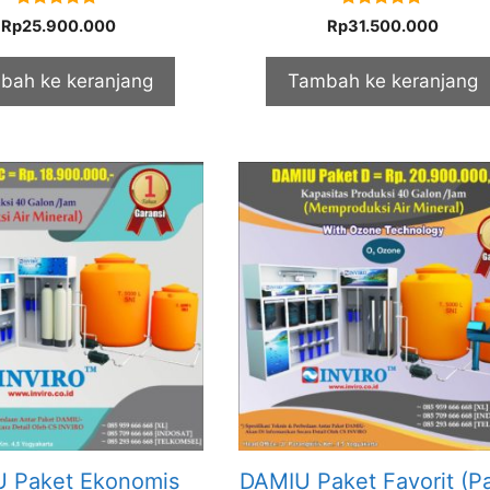
5.00
5.00
Rp
25.900.000
Rp
31.500.000
out of 5
out of 5
bah ke keranjang
Tambah ke keranjang
 Paket Ekonomis
DAMIU Paket Favorit (P