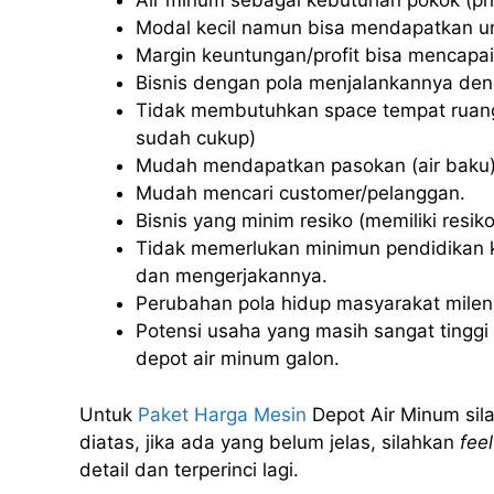
Air minum sebagai kebutuhan pokok (pri
Modal kecil namun bisa mendapatkan u
Margin keuntungan/profit bisa mencapai
Bisnis dengan pola menjalankannya deng
Tidak membutuhkan space tempat ruang
sudah cukup)
Mudah mendapatkan pasokan (air baku)
Mudah mencari customer/pelanggan.
Bisnis yang minim resiko (memiliki resiko 
Tidak memerlukan minimun pendidikan k
dan mengerjakannya.
Perubahan pola hidup masyarakat milenia
Potensi usaha yang masih sangat tinggi u
depot air minum galon.
Untuk
Paket Harga Mesin
Depot Air Minum sila
diatas, jika ada yang belum jelas, silahkan
feel
detail dan terperinci lagi.