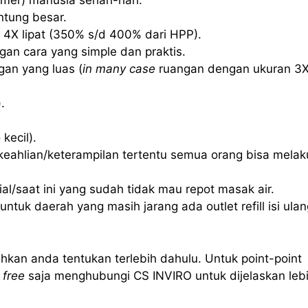
mer) manusia sehari-hari.
ntung besar.
 4X lipat (350% s/d 400% dari HPP).
an cara yang simple dan praktis.
an yang luas (
in many case
ruangan dengan ukuran 3
.
kecil).
eahlian/keterampilan tertentu semua orang bisa mela
l/saat ini yang sudah tidak mau repot masak air.
ntuk daerah yang masih jarang ada outlet refill isi ulan
hkan anda tentukan terlebih dahulu. Untuk point-point
 free
saja menghubungi CS INVIRO untuk dijelaskan leb