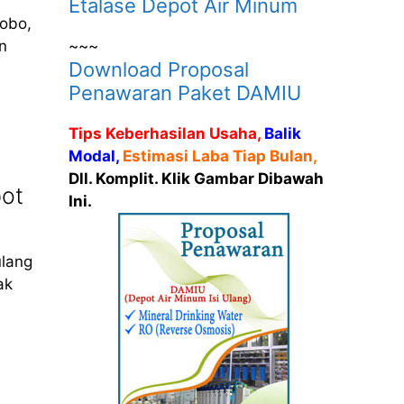
Etalase Depot Air Minum
dobo,
~~~
n
Download Proposal
Penawaran Paket DAMIU
Tips Keberhasilan Usaha,
Balik
Modal,
Estimasi Laba Tiap Bulan,
Dll. Komplit. Klik Gambar Dibawah
ot
Ini.
ulang
ak