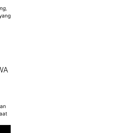
ing,
yang
EWA
kan
aat