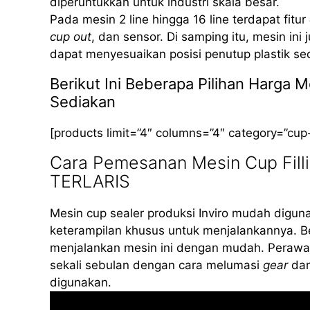
diperuntukkan untuk industri skala besar.
Pada mesin 2 line hingga 16 line terdapat fitur
cup out
, dan sensor. Di samping itu, mesin ini
dapat menyesuaikan posisi penutup plastik se
Berikut Ini Beberapa Pilihan Harga 
Sediakan
[products limit=”4″ columns=”4″ category=”cup
Cara Pemesanan Mesin Cup Fill
TERLARIS
Mesin cup sealer produksi Inviro mudah diguna
keterampilan khusus untuk menjalankannya. B
menjalankan mesin ini dengan mudah. Perawat
sekali sebulan dengan cara melumasi
gear
dan
digunakan.