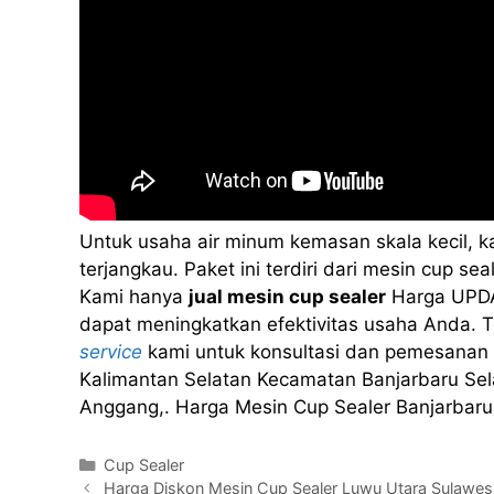
Untuk usaha air minum kemasan skala kecil, 
terjangkau. Paket ini terdiri dari mesin cup 
Kami hanya
jual mesin cup sealer
Harga UPDA
dapat meningkatkan efektivitas usaha Anda. Te
service
kami untuk konsultasi dan pemesanan 
Kalimantan Selatan Kecamatan Banjarbaru Sel
Anggang,. Harga Mesin Cup Sealer Banjarbaru
Kategori
Cup Sealer
Harga Diskon Mesin Cup Sealer Luwu Utara Sulawes