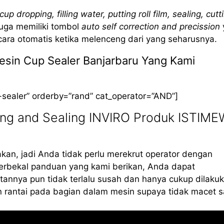
cup dropping, filling water, putting roll film, sealing, cutt
 juga memiliki tombol
auto self correction and precission
cara otomatis ketika melenceng dari yang seharusnya.
Mesin Cup Sealer Banjarbaru Yang Kami
-sealer” orderby=”rand” cat_operator=”AND”]
ing and Sealing INVIRO Produk ISTIM
kan, jadi Anda tidak perlu merekrut operator dengan
erbekal panduan yang kami berikan, Anda dapat
annya pun tidak terlalu susah dan hanya cukup dilaku
 rantai pada bagian dalam mesin supaya tidak macet s