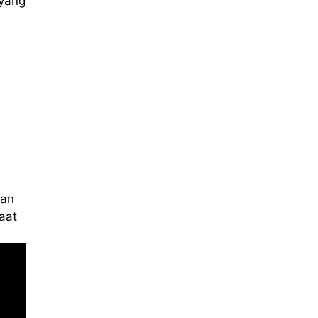
yang
kan
aat