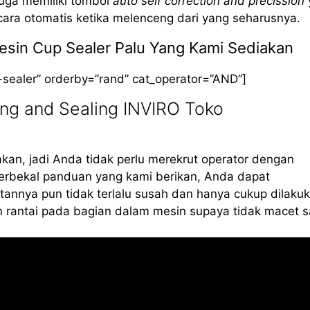
 juga memiliki tombol
auto self correction and precission
cara otomatis ketika melenceng dari yang seharusnya.
Mesin Cup Sealer Palu Yang Kami Sediakan
-sealer” orderby=”rand” cat_operator=”AND”]
ng and Sealing INVIRO Toko
kan, jadi Anda tidak perlu merekrut operator dengan
erbekal panduan yang kami berikan, Anda dapat
annya pun tidak terlalu susah dan hanya cukup dilaku
 rantai pada bagian dalam mesin supaya tidak macet s