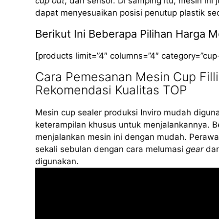
cup out
, dan sensor. Di samping itu, mesin ini
dapat menyesuaikan posisi penutup plastik se
Berikut Ini Beberapa Pilihan Harga 
[products limit=”4″ columns=”4″ category=”cup
Cara Pemesanan Mesin Cup Filli
Rekomendasi Kualitas TOP
Mesin cup sealer produksi Inviro mudah diguna
keterampilan khusus untuk menjalankannya. B
menjalankan mesin ini dengan mudah. Perawat
sekali sebulan dengan cara melumasi
gear
dan
digunakan.