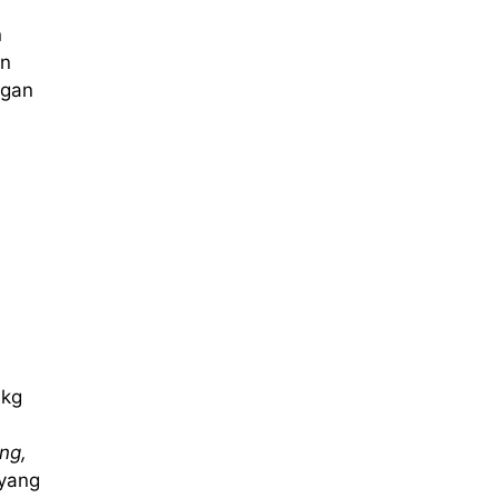
n
an
ngan
 kg
ing,
yang