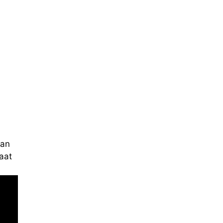
i
kan
aat