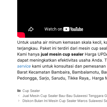
Untuk usaha air minum kemasan skala kecil, 
terjangkau. Paket ini terdiri dari mesin cup 
Kami hanya
jual mesin cup sealer
Harga UPDA
dapat meningkatkan efektivitas usaha Anda. Te
service
kami untuk konsultasi dan pemesanan 
Barat Kecamatan Bambaira, Bambalamotu, Bara
Pedongga, Sarjo, Sarudu, Tikke Raya,. Harga
Kategori
Cup Sealer
Jual Mesin Cup Sealer Bau-Bau Sulawesi Tenggara G
Diskon Bulan Ini Mesin Cup Sealer Maros Sulawesi S