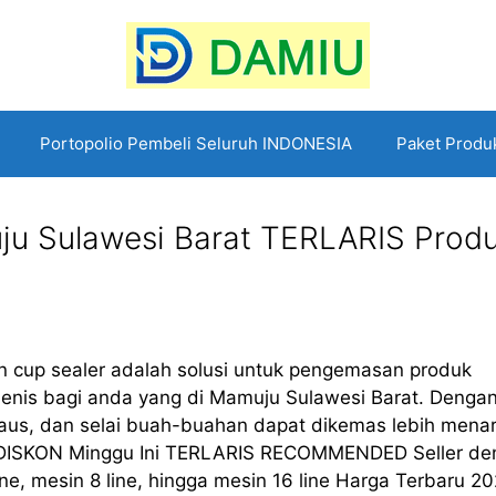
Portopolio Pembeli Seluruh INDONESIA
Paket Produ
ju Sulawesi Barat TERLARIS Prod
 cup sealer adalah solusi untuk pengemasan produk
ienis bagi anda yang di Mamuju Sulawesi Barat. Denga
h, saus, dan selai buah-buahan dapat dikemas lebih menar
ISKON Minggu Ini TERLARIS RECOMMENDED Seller de
line, mesin 8 line, hingga mesin 16 line Harga Terbaru 2