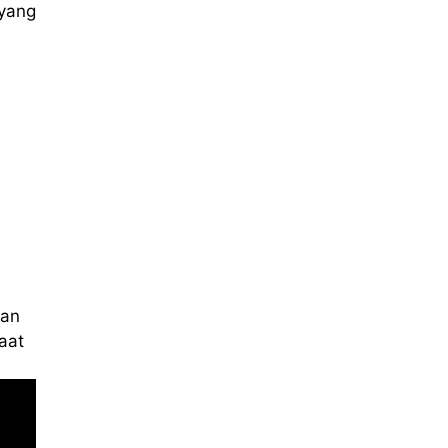
yang
kan
aat