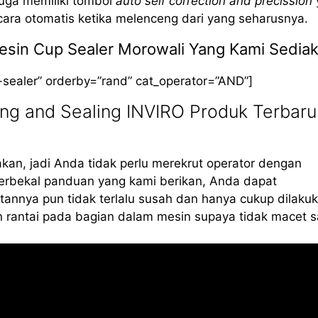
 juga memiliki tombol
auto self correction and precission
cara otomatis ketika melenceng dari yang seharusnya.
 Mesin Cup Sealer Morowali Yang Kami Sedia
-sealer” orderby=”rand” cat_operator=”AND”]
ng and Sealing INVIRO Produk Terbaru
kan, jadi Anda tidak perlu merekrut operator dengan
erbekal panduan yang kami berikan, Anda dapat
annya pun tidak terlalu susah dan hanya cukup dilaku
 rantai pada bagian dalam mesin supaya tidak macet s