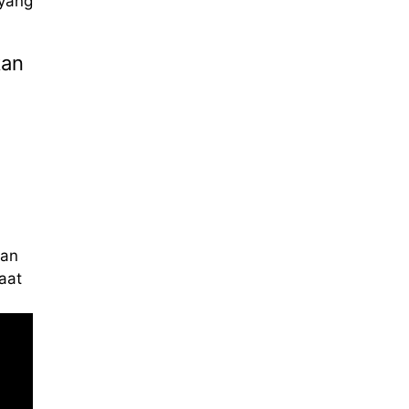
yang
kan
kan
aat