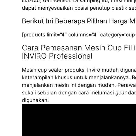
cup out
, dan sensor. Di samping itu, mesin ini
dapat menyesuaikan posisi penutup plastik se
Berikut Ini Beberapa Pilihan Harga
[products limit=”4″ columns=”4″ category=”cup
Cara Pemesanan Mesin Cup Filli
INVIRO Professional
Mesin cup sealer produksi Inviro mudah diguna
keterampilan khusus untuk menjalankannya. B
menjalankan mesin ini dengan mudah. Perawat
sekali sebulan dengan cara melumasi
gear
dan
digunakan.