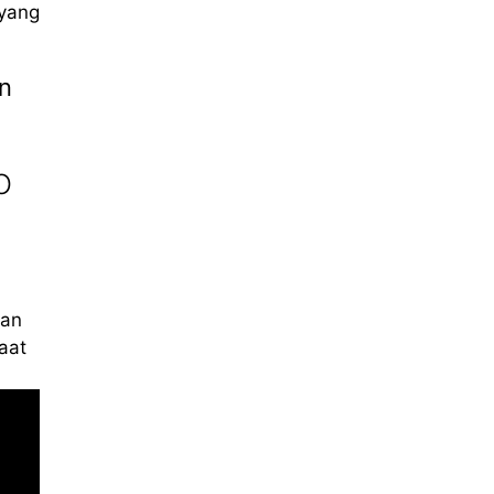
yang
an
O
kan
aat