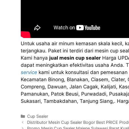
Untuk usaha air minum kemasan skala kecil, 
terjangkau. Paket ini terdiri dari mesin cup 
Kami hanya
jual mesin cup sealer
Harga UPDA
dapat meningkatkan efektivitas usaha Anda. Te
service
kami untuk konsultasi dan pemesanan 
Kecamatan Binong, Blanakan, Ciasem, Ciater, 
Compreng, Dawuan, Jalan Cagak, Kalijati, Ka
Pamanukan, Patok Beusi, Purwadadi, Pusakaj
Sukasari, Tambakdahan, Tanjung Siang,. Harg
Kategori
Cup Sealer
Distributor Mesin Cup Sealer Bogor Best PRICE P
Promo Mesin Cup Sealer Majene Sulawesi Barat Kual