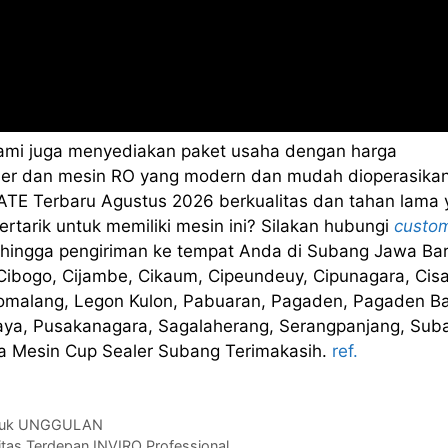
kami juga menyediakan paket usaha dengan harga
sealer dan mesin RO yang modern dan mudah dioperasikan
TE Terbaru Agustus 2026 berkualitas dan tahan lama 
rtarik untuk memiliki mesin ini? Silakan hubungi
custo
hingga pengiriman ke tempat Anda di Subang Jawa Bar
Cibogo, Cijambe, Cikaum, Cipeundeuy, Cipunagara, Cisa
somalang, Legon Kulon, Pabuaran, Pagaden, Pagaden Ba
aya, Pusakanagara, Sagalaherang, Serangpanjang, Sub
a Mesin Cup Sealer Subang Terimakasih.
ref.
roduk UNGGULAN
itas Terdepan INVIRO Professional