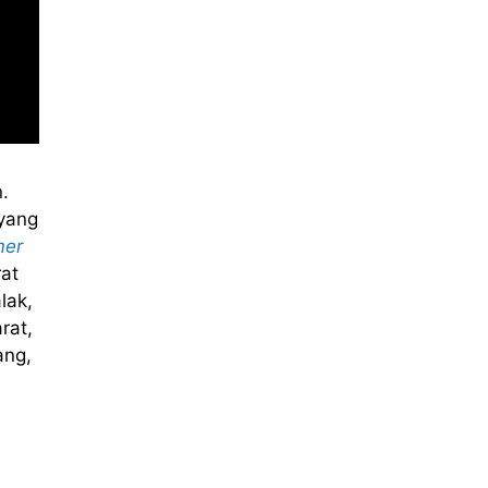
.
yang
mer
at
lak,
rat,
ang,