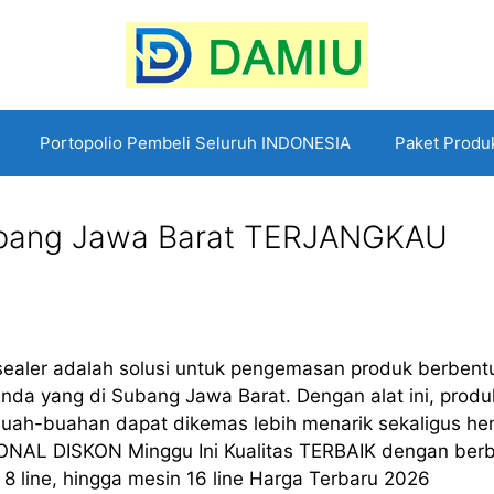
Portopolio Pembeli Seluruh INDONESIA
Paket Produ
ubang Jawa Barat TERJANGKAU
ealer adalah solusi untuk pengemasan produk berbent
anda yang di Subang Jawa Barat. Dengan alat ini, produ
ai buah-buahan dapat dikemas lebih menarik sekaligus he
ONAL DISKON Minggu Ini Kualitas TERBAIK dengan ber
in 8 line, hingga mesin 16 line Harga Terbaru 2026