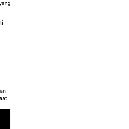
yang
mi
kan
aat