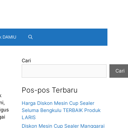
k DAMIU
Cari
Cari
Pos-pos Terbaru
k
ni,
Harga Diskon Mesin Cup Sealer
igus
Seluma Bengkulu TERBAIK Produk
ai
LARIS
Diskon Mesin Cup Sealer Manggarai