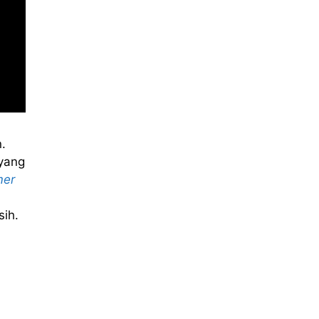
.
yang
mer
sih.