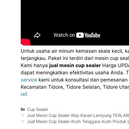
Untuk usaha air minum kemasan skala kecil, 
terjangkau. Paket ini terdiri dari mesin cup 
Kami hanya
jual mesin cup sealer
Harga UPDA
dapat meningkatkan efektivitas usaha Anda. Te
service
kami untuk konsultasi dan pemesanan 
Kecamatan Tidore, Tidore Selatan, Tidore Uta
ref.
Kategori
Cup Sealer
Jual Mesin Cup Sealer Way Kanan Lampung TERLA
Jual Mesin Cup Sealer Aceh Tenggara Aceh Produk L