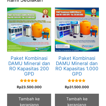
Paket Kombinasi
Paket Kombinasi
DAMU Mineral dan
DAMU Mineral dan
RO Kapasitas 200
RO Kapasitas 1.000
GPD
GPD
5.00
5.00
Rp
23.500.000
Rp
31.500.000
out of 5
out of 5
Tambah ke
Tambah ke
keranjang
keranjang