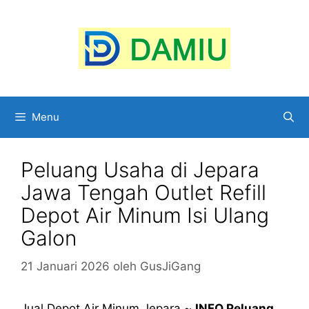
Langsung
ke
isi
Menu
Peluang Usaha di Jepara
Jawa Tengah Outlet Refill
Depot Air Minum Isi Ulang
Galon
21 Januari 2026
oleh
GusJiGang
Jual Depot Air Minum Jepara ~
INFO Peluang