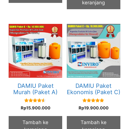
keranjang
DAMIU Paket
DAMIU Paket
Murah (Paket A)
Ekonomis (Paket C)
4.33
5.00
Rp
15.900.000
Rp
19.900.000
out of 5
out of 5
Tambah ke
Tambah ke