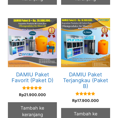
DAMIU Paket
DAMIU Paket
Favorit (Paket D)
Terjangkau (Paket
B)
5.00
Rp
21.900.000
out of 5
5.00
Rp
17.900.000
out of 5
Tambah ke
Tambah ke
keranjang