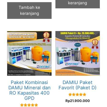
keranjang
Tambah ke
keranjang
Paket Kombinasi
DAMIU Paket
DAMU Mineral dan
Favorit (Paket D)
RO Kapasitas 400
GPD
5.00
Rp
21.900.000
out of 5