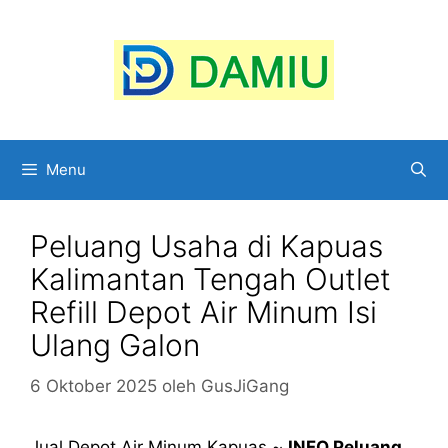
Langsung
ke
isi
Menu
Peluang Usaha di Kapuas
Kalimantan Tengah Outlet
Refill Depot Air Minum Isi
Ulang Galon
6 Oktober 2025
oleh
GusJiGang
Jual Depot Air Minum Kapuas ~
INFO Peluang