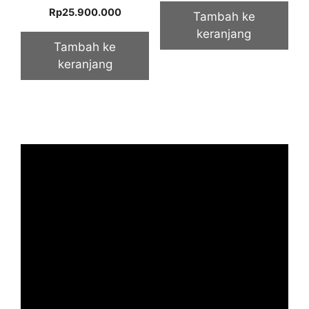
5.00
Rp
25.900.000
Tambah ke
out of 5
keranjang
Tambah ke
keranjang