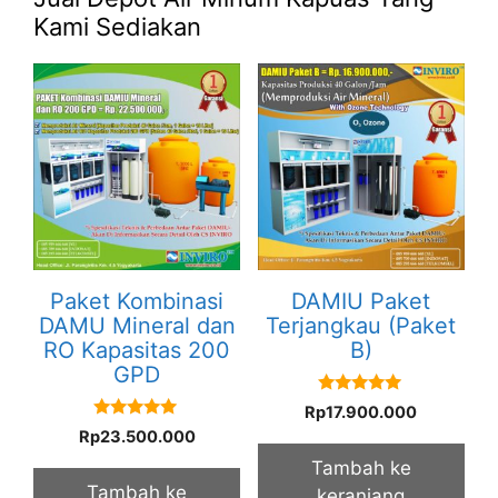
Kami Sediakan
Paket Kombinasi
DAMIU Paket
DAMU Mineral dan
Terjangkau (Paket
RO Kapasitas 200
B)
GPD
5.00
Rp
17.900.000
out of 5
5.00
Rp
23.500.000
out of 5
Tambah ke
Tambah ke
keranjang