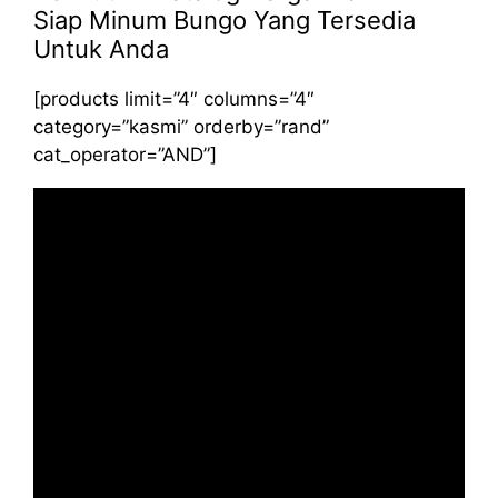
Siap Minum Bungo Yang Tersedia
Untuk Anda
[products limit=”4″ columns=”4″
category=”kasmi” orderby=”rand”
cat_operator=”AND”]