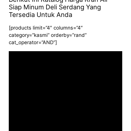
Siap Minum Deli Serdang Yang
Tersedia Untuk Anda
[products limit=”4″ columns=”4″
category=”kasmi” orderby=”rand”
cat_operator=”AND”]