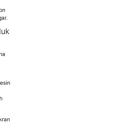
ron
ar.
duk
na
esin
h
kran