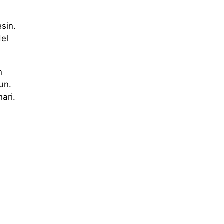
sin.
del
n
un.
ari.