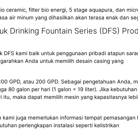
io ceramic, filter bio energi, 5 stage aquapura, dan mic
asa air minum yang dihasilkan akan terasa enak dan seg
k Drinking Fountain Series (DFS) Pro
 DFS kami baik untuk penggunaan pribadi atapun sara
arahkan Anda untuk memilih desain casing yang
, 100 GPD, atau 200 GPD. Sebagai pengetahuan Anda, m
80 galon per hari (1 galon = 19 liter). Jika kebutuhan
i itu, maka dapat memilih mesin yang kapasitasnya lebi
m kami juga memerlukan informasi tempat pemasangan 
uhan perlengkapan instalasi seperti kelistrikan