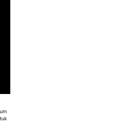
elum
tuk