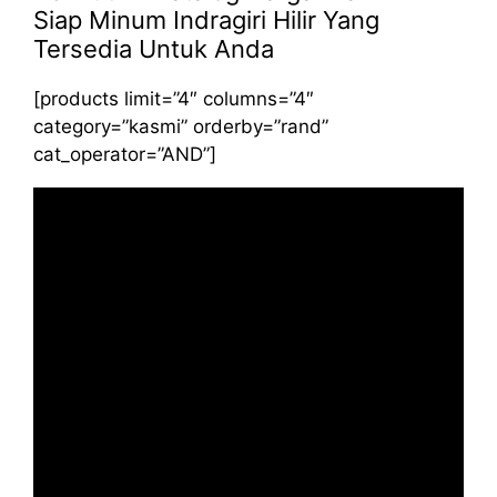
Siap Minum Indragiri Hilir Yang
Tersedia Untuk Anda
[products limit=”4″ columns=”4″
category=”kasmi” orderby=”rand”
cat_operator=”AND”]