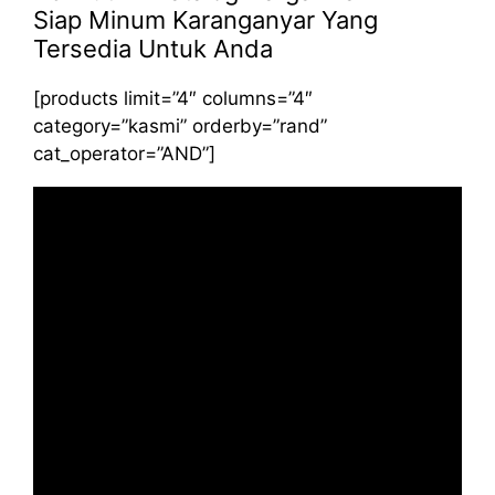
Siap Minum Karanganyar Yang
Tersedia Untuk Anda
[products limit=”4″ columns=”4″
category=”kasmi” orderby=”rand”
cat_operator=”AND”]