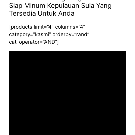
Siap Minum Kepulauan Sula Yang
Tersedia Untuk Anda
[products limit=”4″ columns=”4″
category=”kasmi” orderby=”rand”
cat_operator=”AND”]