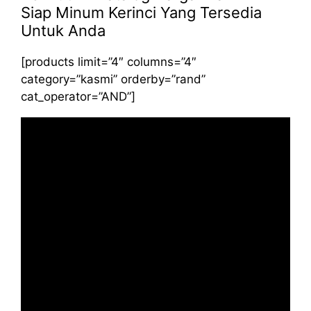
Siap Minum Kerinci Yang Tersedia
Untuk Anda
[products limit=”4″ columns=”4″
category=”kasmi” orderby=”rand”
cat_operator=”AND”]