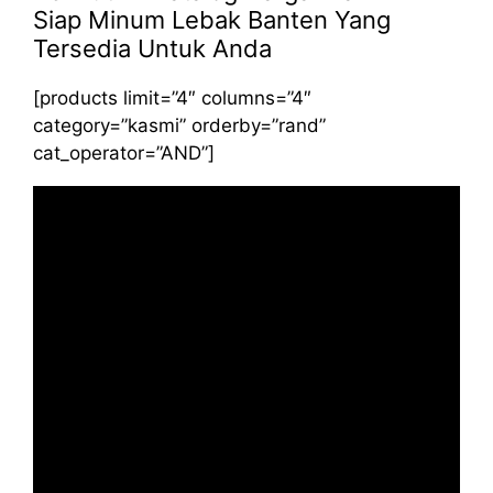
Siap Minum Lebak Banten Yang
Tersedia Untuk Anda
[products limit=”4″ columns=”4″
category=”kasmi” orderby=”rand”
cat_operator=”AND”]