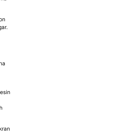
ron
ar.
na
esin
h
kran