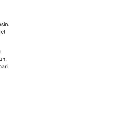
sin.
del
n
un.
ari.