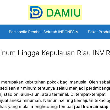
Portopolio Pembeli Seluruh INDONESIA
Paket Produ
 Minum Lingga Kepulauan Riau INVI
um merupakan kebutuhan pokok bagi manusia. Oleh seba
ersediaan air minum tentunya selalu menjadi pertimbang
, stadion, alun-alun, atau terminal. Di tempat-tempat
njual aneka minuman. Namun, seiring kemajuan teknolo
ihak yang mulai menghubungi tempat
jual
kran air siap