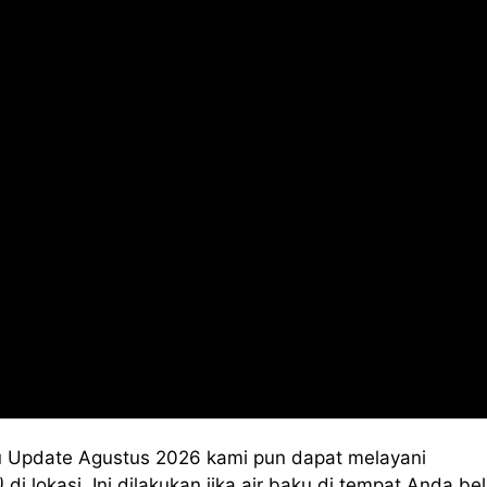
 Update Agustus 2026 kami pun dapat melayani
)
di lokasi. Ini dilakukan jika air baku di tempat Anda b