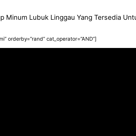
Siap Minum Lubuk Linggau Yang Tersedia Unt
smi” orderby=”rand” cat_operator=”AND”]