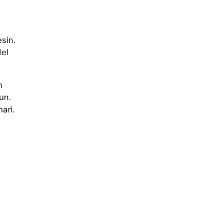
sin.
del
n
un.
ari.