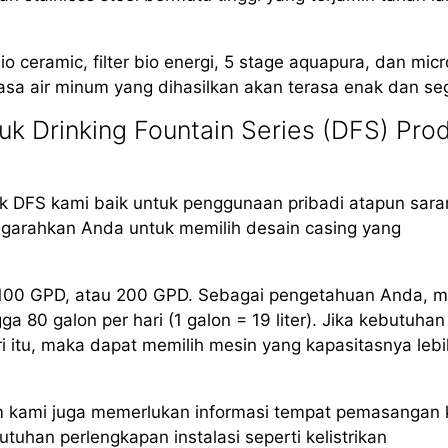
io ceramic, filter bio energi, 5 stage aquapura, dan mic
asa air minum yang dihasilkan akan terasa enak dan seg
k Drinking Fountain Series (DFS) Pro
 DFS kami baik untuk penggunaan pribadi atapun sara
arahkan Anda untuk memilih desain casing yang
, 100 GPD, atau 200 GPD. Sebagai pengetahuan Anda, m
80 galon per hari (1 galon = 19 liter). Jika kebutuhan
i itu, maka dapat memilih mesin yang kapasitasnya lebi
m kami juga memerlukan informasi tempat pemasangan 
uhan perlengkapan instalasi seperti kelistrikan