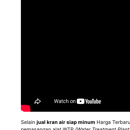
Selain
jual kran air siap minum
Harga Terbaru
pemasangan alat WTP
(Water Treatment Plant