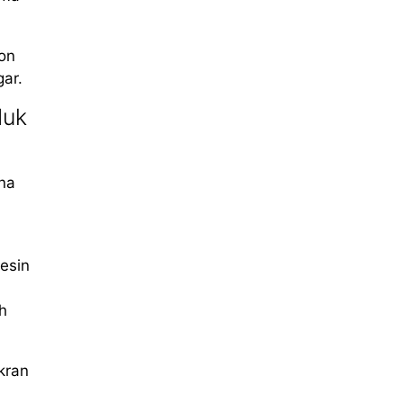
ron
ar.
duk
na
esin
h
kran