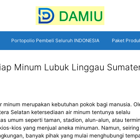
Portopolio Pembeli Seluruh INDONESIA
Paket Produ
r Siap Minum Lubuk Linggau Sumate
air minum merupakan kebutuhan pokok bagi manusia. Ol
era Selatan ketersediaan air minum tentunya selalu
tas umum seperti taman, stadion, alun-alun, atau termin
 kios-kios yang menjual aneka minuman. Namun, seiring
ingkungan, banyak pihak yang mulai menghubungi temp