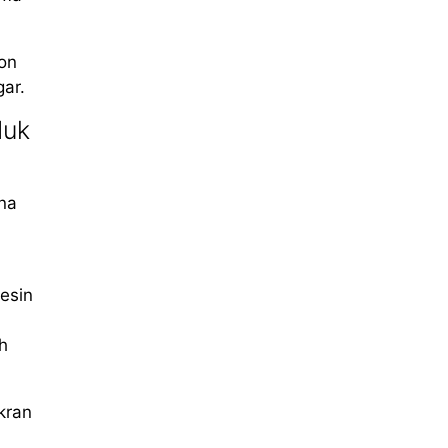
ron
ar.
duk
na
esin
h
kran