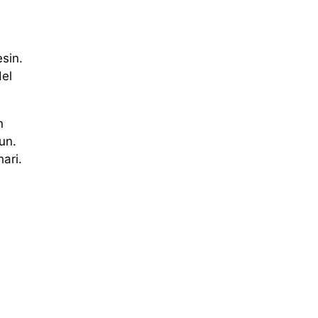
sin.
del
n
un.
ari.