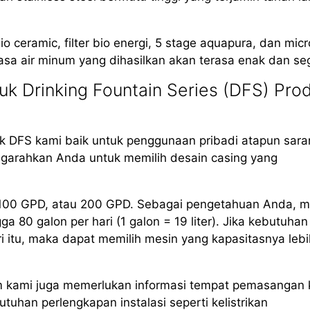
io ceramic, filter bio energi, 5 stage aquapura, dan mic
asa air minum yang dihasilkan akan terasa enak dan seg
k Drinking Fountain Series (DFS) Pro
 DFS kami baik untuk penggunaan pribadi atapun sara
arahkan Anda untuk memilih desain casing yang
, 100 GPD, atau 200 GPD. Sebagai pengetahuan Anda, m
80 galon per hari (1 galon = 19 liter). Jika kebutuhan
i itu, maka dapat memilih mesin yang kapasitasnya lebi
m kami juga memerlukan informasi tempat pemasangan 
uhan perlengkapan instalasi seperti kelistrikan