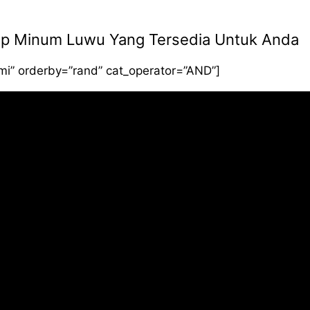
 Siap Minum Luwu Yang Tersedia Untuk Anda
smi” orderby=”rand” cat_operator=”AND”]