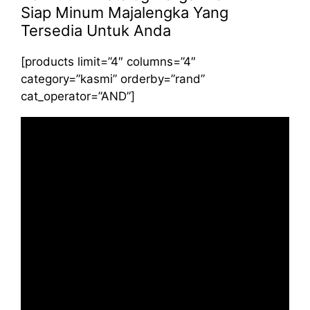
Siap Minum Majalengka Yang
Tersedia Untuk Anda
[products limit=”4″ columns=”4″
category=”kasmi” orderby=”rand”
cat_operator=”AND”]