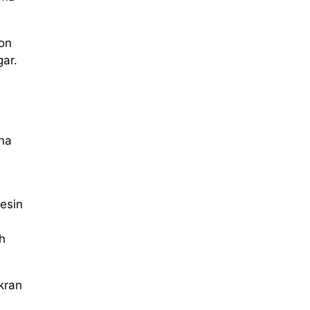
ron
ar.
na
esin
h
kran