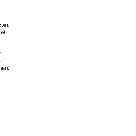
sin.
del
n
un.
ari.