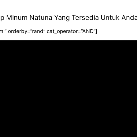
Siap Minum Natuna Yang Tersedia Untuk And
smi” orderby=”rand” cat_operator=”AND”]