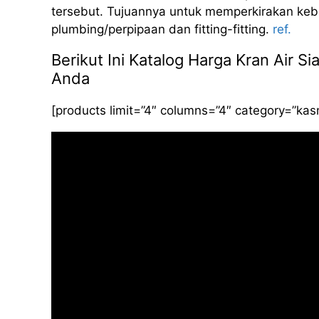
tersebut. Tujuannya untuk memperkirakan kebut
plumbing/perpipaan dan fitting-fitting.
ref.
Berikut Ini Katalog Harga Kran Air 
Anda
[products limit=”4″ columns=”4″ category=”ka