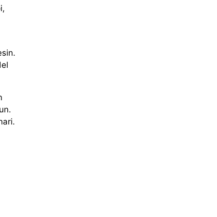
i,
sin.
del
n
un.
ari.