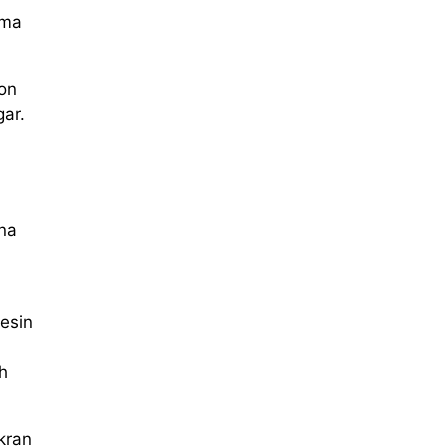
ama
ron
ar.
na
esin
h
kran