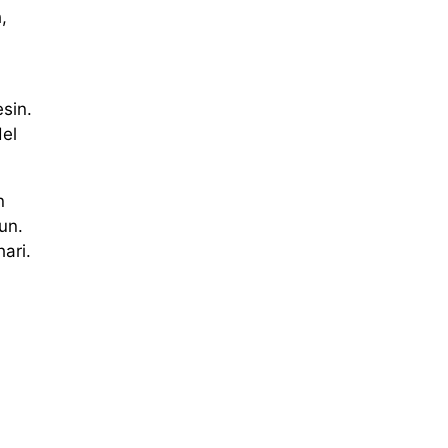
,
sin.
del
n
un.
ari.