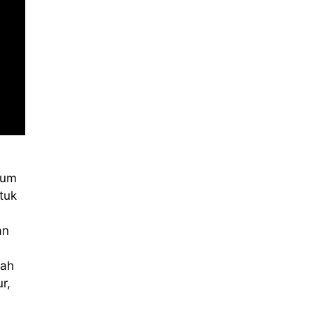
elum
tuk
an
a
bah
r,