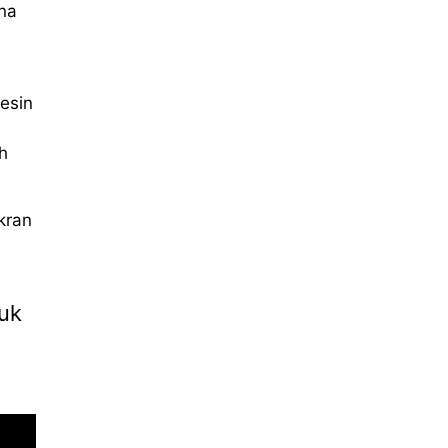
na
esin
h
kran
tuk