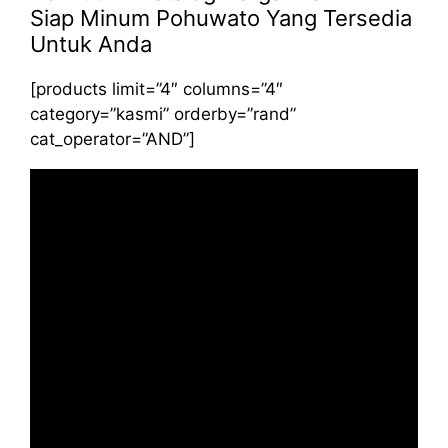
Siap Minum Pohuwato Yang Tersedia
Untuk Anda
[products limit=”4″ columns=”4″
category=”kasmi” orderby=”rand”
cat_operator=”AND”]