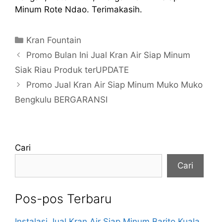
Minum Rote Ndao. Terimakasih.
Kategori
Kran Fountain
Promo Bulan Ini Jual Kran Air Siap Minum
Siak Riau Produk terUPDATE
Promo Jual Kran Air Siap Minum Muko Muko
Bengkulu BERGARANSI
Cari
Cari
Pos-pos Terbaru
Instalasi Jual Kran Air Siap Minum Barito Kuala