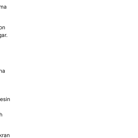
ama
ron
ar.
na
esin
h
kran