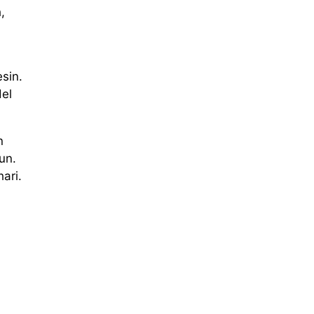
,
sin.
del
n
un.
ari.