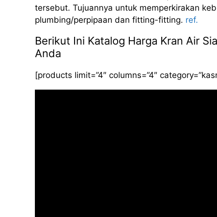
tersebut. Tujuannya untuk memperkirakan kebut
plumbing/perpipaan dan fitting-fitting.
ref.
Berikut Ini Katalog Harga Kran Air 
Anda
[products limit=”4″ columns=”4″ category=”ka