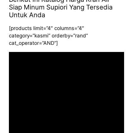
Siap Minum Supiori Yang Tersedia
Untuk Anda
[products limit=”4″ columns=”4″
category=”kasmi” orderby=”rand”
cat_operator=”AND”]