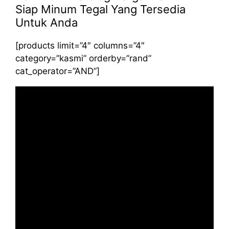
Siap Minum Tegal Yang Tersedia
Untuk Anda
[products limit=”4″ columns=”4″
category=”kasmi” orderby=”rand”
cat_operator=”AND”]