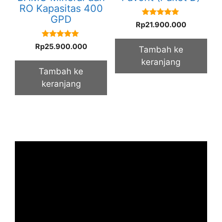
RO Kapasitas 400
GPD
5.00
Rp
21.900.000
out of 5
5.00
Rp
25.900.000
Tambah ke
out of 5
keranjang
Tambah ke
keranjang