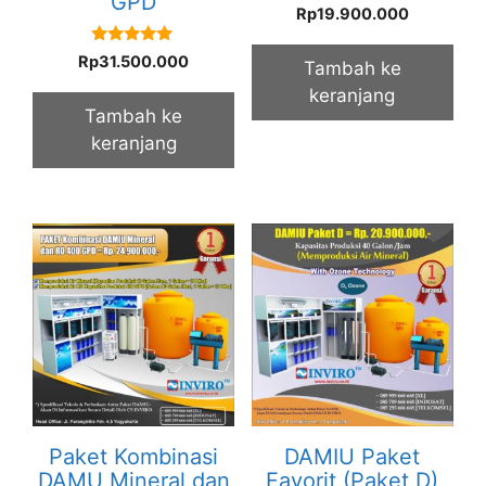
GPD
5.00
Rp
19.900.000
out of 5
5.00
Rp
31.500.000
Tambah ke
out of 5
keranjang
Tambah ke
keranjang
Paket Kombinasi
DAMIU Paket
DAMU Mineral dan
Favorit (Paket D)