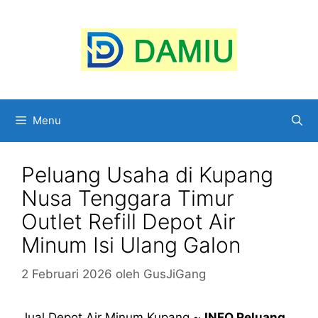
Langsung
ke
isi
Menu
Peluang Usaha di Kupang
Nusa Tenggara Timur
Outlet Refill Depot Air
Minum Isi Ulang Galon
2 Februari 2026
oleh
GusJiGang
Jual Depot Air Minum Kupang ~
INFO Peluang