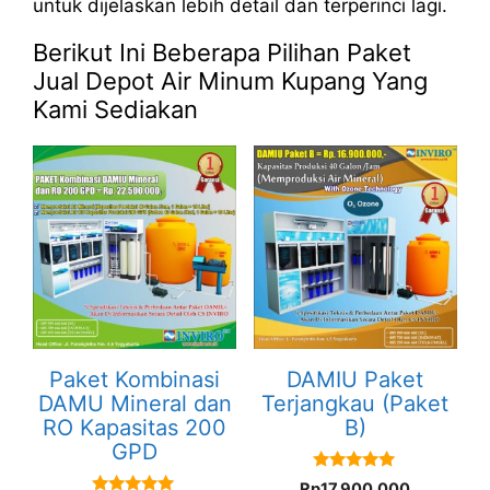
untuk dijelaskan lebih detail dan terperinci lagi.
Berikut Ini Beberapa Pilihan Paket
Jual Depot Air Minum Kupang Yang
Kami Sediakan
Paket Kombinasi
DAMIU Paket
DAMU Mineral dan
Terjangkau (Paket
RO Kapasitas 200
B)
GPD
5.00
Rp
17.900.000