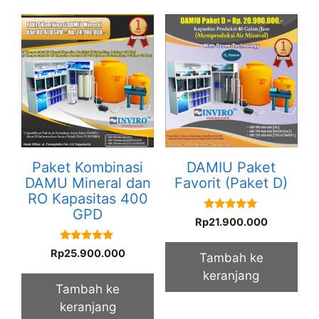
Paket Kombinasi
DAMIU Paket
DAMU Mineral dan
Favorit (Paket D)
RO Kapasitas 400
GPD
5.00
Rp
21.900.000
out of 5
5.00
Rp
25.900.000
Tambah ke
out of 5
keranjang
Tambah ke
keranjang