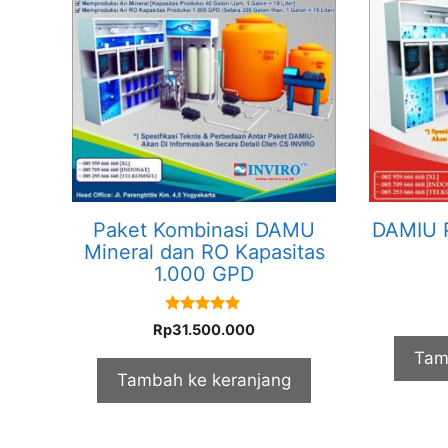
Paket Kombinasi DAMU
DAMIU P
Mineral dan RO Kapasitas
1.000 GPD
5.00
Rp
31.500.000
out of 5
Tam
Tambah ke keranjang