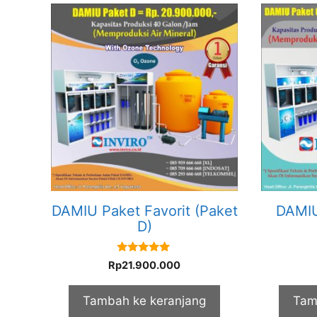
DAMIU Paket Favorit (Paket
DAMIU
D)
5.00
Rp
21.900.000
out of 5
Tambah ke keranjang
Tam