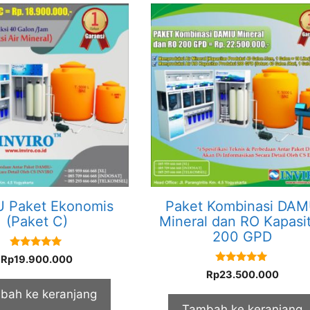
 Paket Ekonomis
Paket Kombinasi DA
(Paket C)
Mineral dan RO Kapasi
200 GPD
5.00
Rp
19.900.000
out of 5
5.00
Rp
23.500.000
out of 5
bah ke keranjang
Tambah ke keranjang