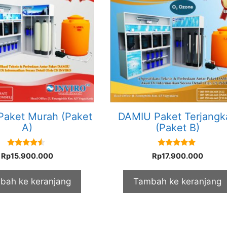
aket Murah (Paket
DAMIU Paket Terjangk
A)
(Paket B)
4.33
5.00
Rp
15.900.000
Rp
17.900.000
out of 5
out of 5
bah ke keranjang
Tambah ke keranjang