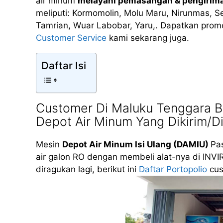
air minum
melayani pemasangan & pengirim
meliputi: Kormomolin, Molu Maru, Nirunmas, S
Tamrian, Wuar Labobar, Yaru,. Dapatkan promo
Customer Service
kami sekarang juga.
Daftar Isi
Customer Di Maluku Tenggara 
Depot Air Minum Yang Dikirim/D
Mesin
Depot Air Minum Isi Ulang (DAMIU)
Pas
air galon RO dengan membeli alat-nya di INVI
diragukan lagi, berikut ini
Daftar Portopolio
cus