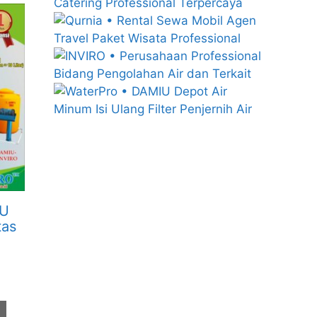
MU
tas