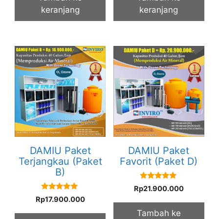
keranjang
keranjang
DAMIU Paket
DAMIU Paket
Terjangkau (Paket
Favorit (Paket D)
B)
5.00
Rp
21.900.000
out of 5
5.00
Rp
17.900.000
out of 5
Tambah ke