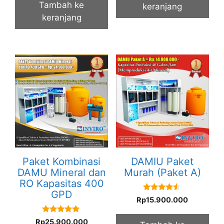
Tambah ke
keranjang
keranjang
Paket Kombinasi
DAMIU Paket
DAMU Mineral dan
Murah (Paket A)
RO Kapasitas 400
GPD
4.33
Rp
15.900.000
out of 5
5.00
Rp
25.900.000