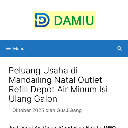
Langsung
ke
isi
Menu
Peluang Usaha di
Mandailing Natal Outlet
Refill Depot Air Minum Isi
Ulang Galon
1 Oktober 2025
oleh
GusJiGang
Jual Depot Air Minum Mandailing Natal ~
INFO