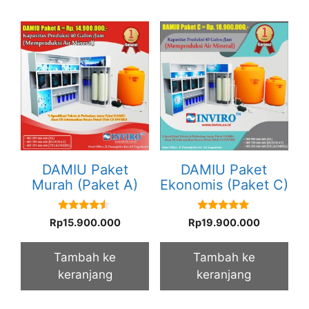
DAMIU Paket
DAMIU Paket
Murah (Paket A)
Ekonomis (Paket C)
4.33
5.00
Rp
15.900.000
Rp
19.900.000
out of 5
out of 5
Tambah ke
Tambah ke
keranjang
keranjang