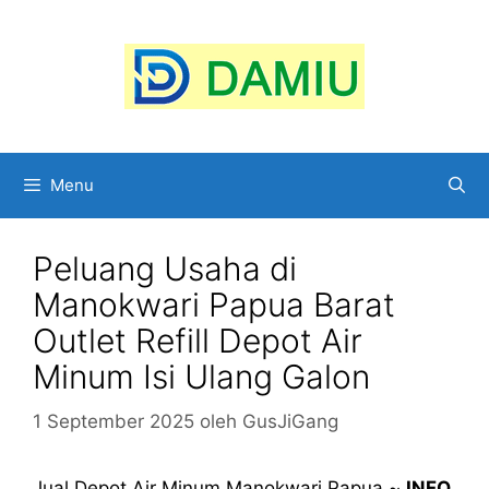
Langsung
ke
isi
Menu
Peluang Usaha di
Manokwari Papua Barat
Outlet Refill Depot Air
Minum Isi Ulang Galon
1 September 2025
oleh
GusJiGang
Jual Depot Air Minum Manokwari Papua ~
INFO