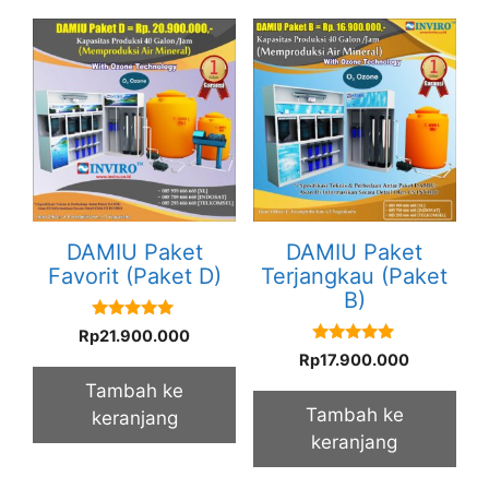
DAMIU Paket
DAMIU Paket
Favorit (Paket D)
Terjangkau (Paket
B)
5.00
Rp
21.900.000
out of 5
5.00
Rp
17.900.000
out of 5
Tambah ke
Tambah ke
keranjang
keranjang