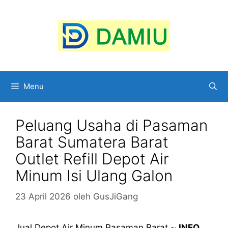
Langsung
ke
isi
Menu
Peluang Usaha di Pasaman
Barat Sumatera Barat
Outlet Refill Depot Air
Minum Isi Ulang Galon
23 April 2026
oleh
GusJiGang
Jual Depot Air Minum Pasaman Barat ~
INFO