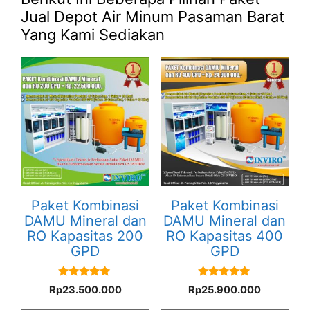
Jual Depot Air Minum Pasaman Barat
Yang Kami Sediakan
Paket Kombinasi
Paket Kombinasi
DAMU Mineral dan
DAMU Mineral dan
RO Kapasitas 200
RO Kapasitas 400
GPD
GPD
5.00
5.00
Rp
23.500.000
Rp
25.900.000
out of 5
out of 5