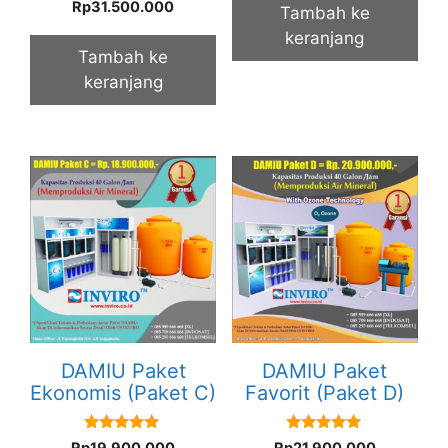
5.00
Rp
31.500.000
Tambah ke
out of 5
keranjang
Tambah ke
keranjang
DAMIU Paket
DAMIU Paket
Ekonomis (Paket C)
Favorit (Paket D)
5.00
5.00