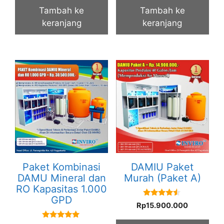
Tambah ke
Tambah ke
keranjang
keranjang
Paket Kombinasi
DAMIU Paket
DAMU Mineral dan
Murah (Paket A)
RO Kapasitas 1.000
GPD
4.33
Rp
15.900.000
out of 5