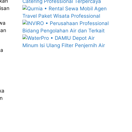
kkan
isan
awa
gan
da
ka
n