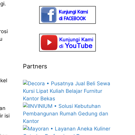
gi.
rosi
u
Partners
ikel
gan
 isi