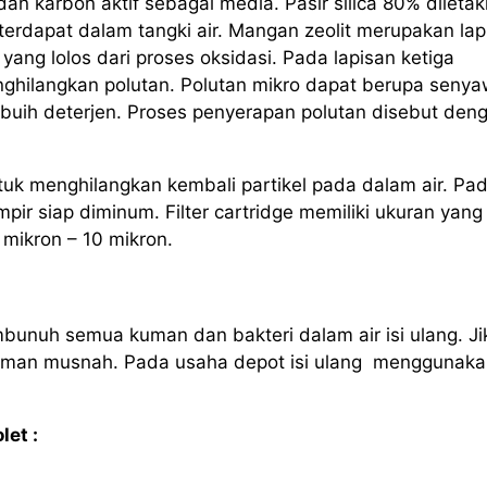
 dan karbon aktif sebagai media. Pasir silica 80% dileta
terdapat dalam tangki air. Mangan zeolit merupakan lap
 yang lolos dari proses oksidasi. Pada lapisan ketiga
nghilangkan polutan. Polutan mikro dapat berupa seny
 buih deterjen. Proses penyerapan polutan disebut den
e untuk menghilangkan kembali partikel pada dalam air. Pa
ampir siap diminum. Filter cartridge memiliki ukuran yang
ikron – 10 mikron.
embunuh semua kuman dan bakteri dalam air isi ulang. Ji
uman musnah. Pada usaha depot isi ulang menggunaka
let :