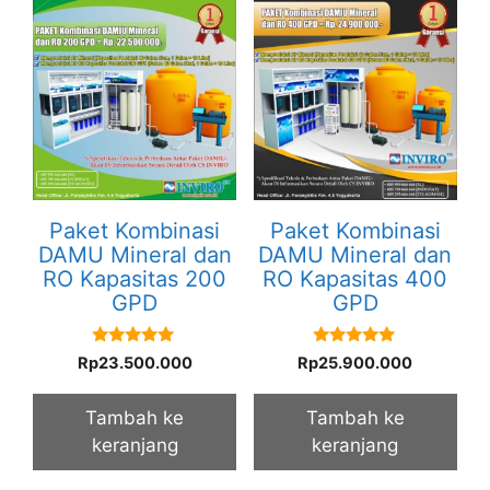
Paket Kombinasi
Paket Kombinasi
DAMU Mineral dan
DAMU Mineral dan
RO Kapasitas 200
RO Kapasitas 400
GPD
GPD
5.00
5.00
Rp
23.500.000
Rp
25.900.000
out of 5
out of 5
Tambah ke
Tambah ke
keranjang
keranjang