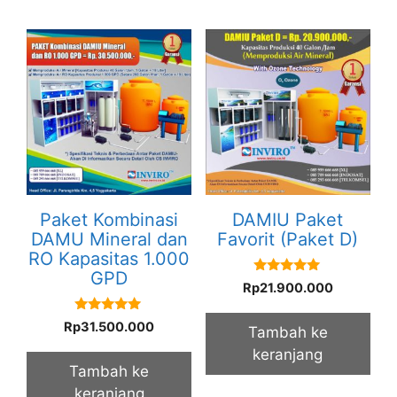
Paket Kombinasi
DAMIU Paket
DAMU Mineral dan
Favorit (Paket D)
RO Kapasitas 1.000
GPD
5.00
Rp
21.900.000
out of 5
5.00
Rp
31.500.000
Tambah ke
out of 5
keranjang
Tambah ke
keranjang