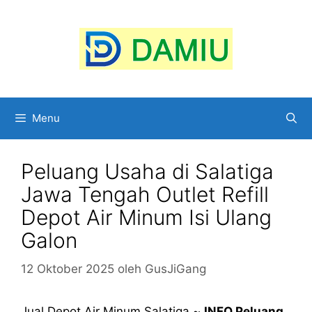
Langsung
ke
isi
Menu
Peluang Usaha di Salatiga
Jawa Tengah Outlet Refill
Depot Air Minum Isi Ulang
Galon
12 Oktober 2025
oleh
GusJiGang
Jual Depot Air Minum Salatiga ~
INFO Peluang